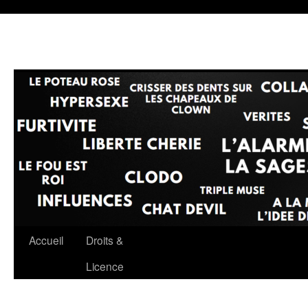
Accueil
Droits &
Aller
Licence
au
contenu