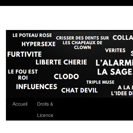
Accueil
Droits &
Aller
Licence
au
contenu