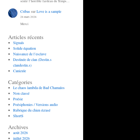
sentir l’horrible fardeau du Temps…
Cribas
sur
Love is a sample
26 mars 2026
Merci
Articles récents
Signals
Solide équation
Naissance de l’esclave
Destinée de clan (Destin.s
clandestin.s)
Canicule
Catégories
Le chaos lambda de Bad Chamalos
Non classé
Poésie
Poésiphonies / Versions audio
Rubrique du chien écrasé
ShortS
Archives
août 2026
juillet 2026