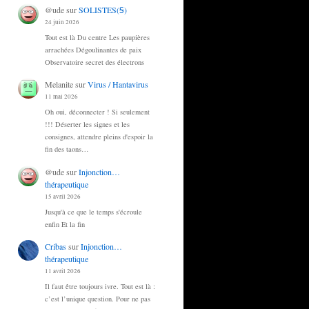
@ude
sur
SOLISTES(Ꟊ)
24 juin 2026
Tout est là Du centre Les paupières
arrachées Dégoulinantes de paix
Observatoire secret des électrons
Melanite
sur
Virus / Hantavirus
11 mai 2026
Oh oui, déconnecter ! Si seulement
!!! Déserter les signes et les
consignes, attendre pleins d'espoir la
fin des taons…
@ude
sur
Injonction…
thérapeutique
15 avril 2026
Jusqu'à ce que le temps s'écroule
enfin Et la fin
Cribas
sur
Injonction…
thérapeutique
11 avril 2026
Il faut être toujours ivre. Tout est là :
c’est l’unique question. Pour ne pas