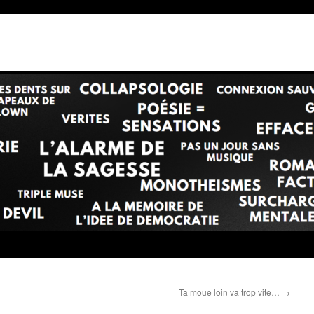
Ta moue loin va trop vite…
→