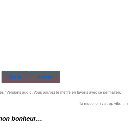
Droits
Licence
s / Versions audio
. Vous pouvez le mettre en favoris avec
ce permalien
.
Ta moue loin va trop vite…
→
mon bonheur…