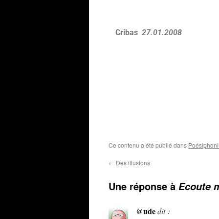
Cribas
27.01.2008
Ce contenu a été publié dans
Poésiphonie
←
Des illusions
Une réponse à
Ecoute 
@ude
dit :