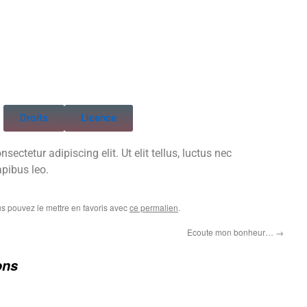
Droits
Licence
ectetur adipiscing elit. Ut elit tellus, luctus nec
apibus leo.
us pouvez le mettre en favoris avec
ce permalien
.
Ecoute mon bonheur…
→
ons