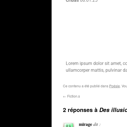
Cribas
08.01.25
Lorem ipsum dolor sit amet, cons
ullamcorper mattis, pulvinar d
Ce contenu a été publié dans
Poésie
. Vo
←
Fiction.s
2 réponses à
Des illusi
mirage
dit :