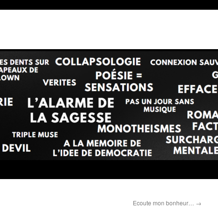
Ecoute mon bonheur…
→