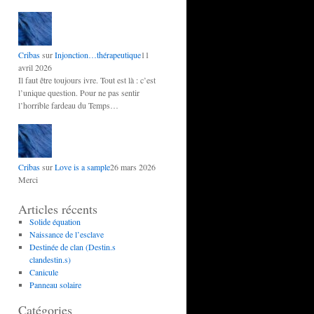
Cribas
sur
Injonction…thérapeutique
11
avril 2026
Il faut être toujours ivre. Tout est là : c’est
l’unique question. Pour ne pas sentir
l’horrible fardeau du Temps…
Cribas
sur
Love is a sample
26 mars 2026
Merci
Articles récents
Solide équation
Naissance de l’esclave
Destinée de clan (Destin.s
clandestin.s)
Canicule
Panneau solaire
Catégories