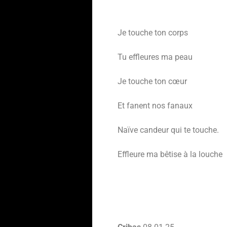
Je touche ton corps
Tu effleures ma peau
Je touche ton cœur
Et fanent nos fanaux
Naïve candeur qui te touche.
Effleure ma bêtise à la louche