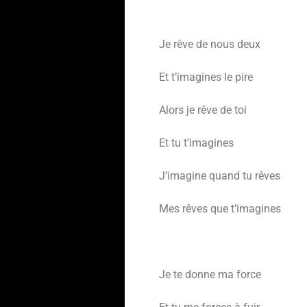
Je rêve de nous deux
Et t’imagines le pire
Alors je rêve de toi
Et tu t’imagines
J’imagine quand tu rêves
Mes rêves que t’imagines
Je te donne ma force