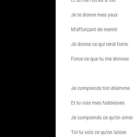
Et tu me forces à fuir
Je te donne mes yeux
M’efforçant de mentir
Je donne ce qui rend force
Force ce que tu me donnes
Je comprends ton dilemme
Et tu vois mes faiblesses
Je comprends ce qu’on aime
Toi tu vois ce qu’on laisse