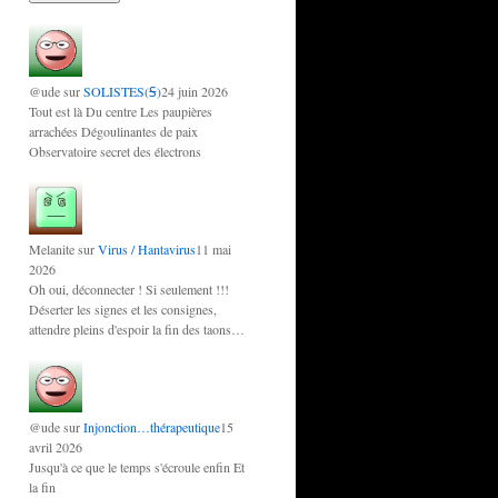
@ude
sur
SOLISTES(Ꟊ)
24 juin 2026
Tout est là Du centre Les paupières
arrachées Dégoulinantes de paix
Observatoire secret des électrons
Melanite
sur
Virus / Hantavirus
11 mai
2026
Oh oui, déconnecter ! Si seulement !!!
Déserter les signes et les consignes,
attendre pleins d'espoir la fin des taons…
@ude
sur
Injonction…thérapeutique
15
avril 2026
Jusqu'à ce que le temps s'écroule enfin Et
la fin