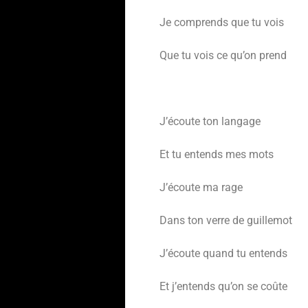
Je comprends que tu vois
Que tu vois ce qu’on prend
J’écoute ton langage
Et tu entends mes mots
J’écoute ma rage
Dans ton verre de guillemot
J’écoute quand tu entends
Et j’entends qu’on se coûte