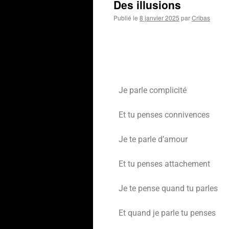
Des illusions
Publié le
8 janvier 2025
par
Cribas
Je parle complicité
Et tu penses connivences
Je te parle d’amour
Et tu penses attachement
Je te pense quand tu parles
Et quand je parle tu penses