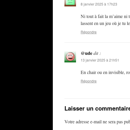
8 janvier 2025 à 17h23
Ni tout à fait la m’aime ni
lassent en un jeu où je tu
Répondre
@ude
dit :
13 janvier 2025 à 21h51
En chair ou en invisible, r
Répondre
Laisser un commentair
Votre adresse e-mail ne sera pas pub