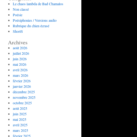
Le chaos lambda de Bad Chamalos
Non classé
Poésie
Poésiphonies / Versions audio
Rubrique du chien écrasé
ShortS
Archives
août 2026
juillet 2026
juin 2026
mai 2026
avril 2026
mars 2026
février 2026
janvier 2026
décembre 2025
novembre 2025
octobre 2025
août 2025
juin 2025
mai 2025
avril 2025
mars 2025
février 2025