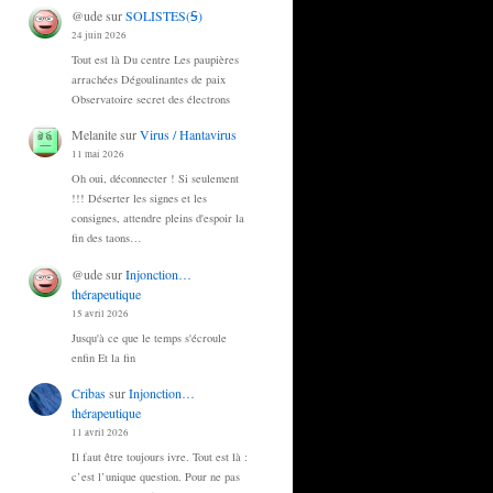
@ude
sur
SOLISTES(Ꟊ)
24 juin 2026
Tout est là Du centre Les paupières
arrachées Dégoulinantes de paix
Observatoire secret des électrons
Melanite
sur
Virus / Hantavirus
11 mai 2026
Oh oui, déconnecter ! Si seulement
!!! Déserter les signes et les
consignes, attendre pleins d'espoir la
fin des taons…
@ude
sur
Injonction…
thérapeutique
15 avril 2026
Jusqu'à ce que le temps s'écroule
enfin Et la fin
Cribas
sur
Injonction…
thérapeutique
11 avril 2026
Il faut être toujours ivre. Tout est là :
c’est l’unique question. Pour ne pas