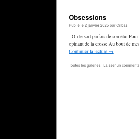
Obsessions
Publié le
2 janvier 2025
par
Cribas
On le sort parfois de son étui Pour
opinant de la crosse Au bout de me
Continuer la lecture
→
Toutes les galeries
|
Laisser un commenta