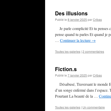
Des illusions
Publié le
8 janvier 2025
par
Cribas
Je parle complicité Et tu penses co
pense quand tu parles Et quand je p
…
Continuer la lecture
→
Toutes les galeries
|
2 commentaires
Fiction.s
Publié le
7 janvier 2025
par
Cribas
Désabusé, Traversant le monde Enr
d’un songe enfermé dans l’espace. Ta
Pourtant La beauté de la …
Continu
Toutes les galeries
|
Un commentaire