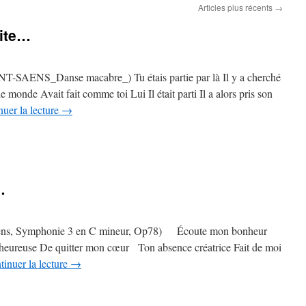
Articles plus récents
→
vite…
T-SAENS_Danse macabre_) Tu étais partie par là Il y a cherché
monde Avait fait comme toi Lui Il était parti Il a alors pris son
nuer la lecture
→
…
Saëns, Symphonie 3 en C mineur, Op78) Écoute mon bonheur
n heureuse De quitter mon cœur Ton absence créatrice Fait de moi
tinuer la lecture
→