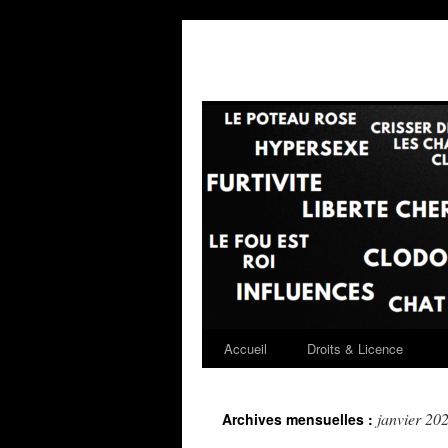
Accueil
Droits & Licence
Aller
au
janvier 20
Archives mensuelles :
contenu