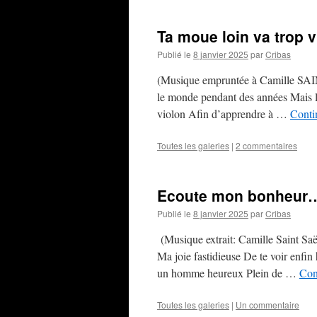
Ta moue loin va trop 
Publié le
8 janvier 2025
par
Cribas
(Musique empruntée à Camille SAIN
le monde pendant des années Mais le 
violon Afin d’apprendre à …
Conti
Toutes les galeries
|
2 commentaires
Ecoute mon bonheur
Publié le
8 janvier 2025
par
Cribas
(Musique extrait: Camille Saint 
Ma joie fastidieuse De te voir enfi
un homme heureux Plein de …
Con
Toutes les galeries
|
Un commentaire