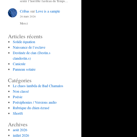
sentir l’horrible fardeau du Temps…
Cribas
sur
Love is a sample
26 mars 2026
Merci
Articles récents
Solide équation
Naissance de l’esclave
Destinée de clan (Destin.s
clandestin.s)
Canicule
Panneau solaire
Catégories
Le chaos lambda de Bad Chamalos
Non classé
Poésie
Poésiphonies / Versions audio
Rubrique du chien écrasé
ShortS
Archives
août 2026
juillet 2026