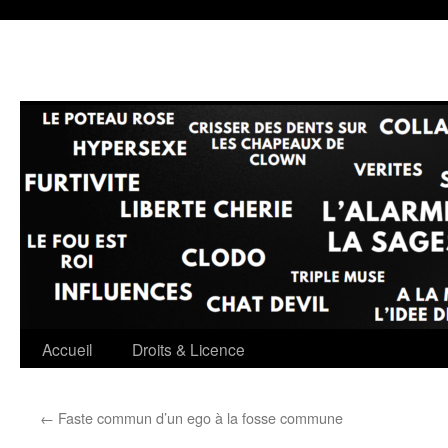
Accueil
Droits & Licence
←
Faste commun d’un ego à la fosse commune